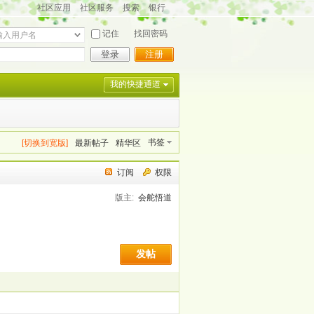
社区应用
社区服务
搜索
银行
记住
找回密码
登录
注册
我的快捷通道
书签
[切换到宽版]
最新帖子
精华区
订阅
权限
版主:
会舵悟道
发帖