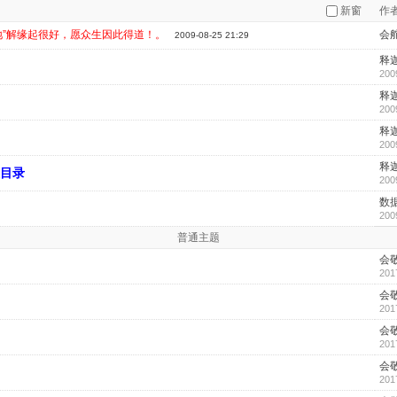
新窗
作
地”解缘起很好，愿众生因此得道！。
会
2009-08-25 21:29
释
200
释
200
释
200
释
总目录
200
数
200
普通主题
会
201
会
201
会
201
会
201