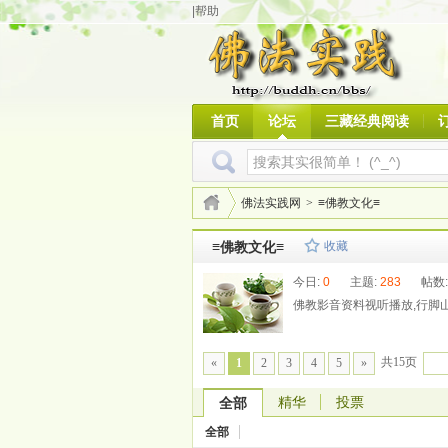
|帮助
首页
论坛
三藏经典阅读
佛法实践网
>
≡佛教文化≡
≡佛教文化≡
收藏
今日:
0
主题:
283
帖数
佛教影音资料视听播放,行脚山
共15页
«
1
2
3
4
5
»
精华
投票
全部
全部