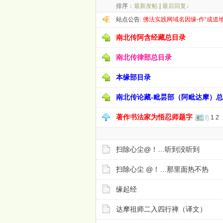
排序：
最新发帖
|
最后回复↓
站点公告:
佛法实践网域名因缘-作“成道
南北传阿含经藏总目录
南北传律部总目录
本缘部目录
南北传论藏-毗昙部（阿毗达摩）
著作书法家为悟忍师题字
1
2
扫除心尘@！…听到没听到
扫除心尘 @！…那里面热不热
缘起经
达摩祖师二入四行禅（译文）