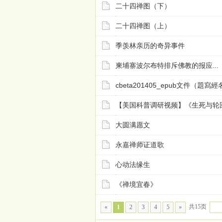
二十四禅图（下）
二十四禅图（上）
季羡林亲历的奇异事件
柬埔寨波尔布特排斥佛教的报应...
cbeta201405_epub文件（題
【美国科普调研视频】《生死与轮
大圆满愿文
永嘉禅师证道歌
心动法缘生
《禅境宜春》
共15页
«
1
2
3
4
5
»