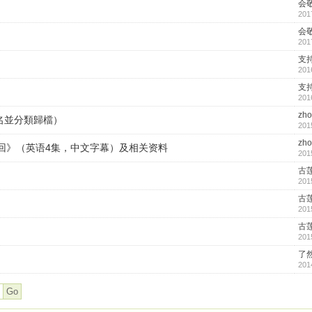
会
201
会
201
支
201
支
201
zh
寫經名並分類歸檔）
201
zh
回》（英语4集，中文字幕）及相关资料
201
古
201
古
201
古
201
了
201
Go