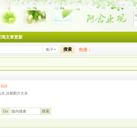
订阅文章更新
搜索
热搜：
帖子
:
810
水,法相图片大全.
搜索
Go