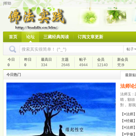
|帮助
首页
论坛
三藏经典阅读
订阅文章更新
帖子
今日
昨日
最高日
主题
帖子
会员
新会员
0
0
334
2646
4944
12140
梵净
今日热门
最新贴
法师论
法师玉：
睛，額頭
對， 那我
【≡法师
【≡经藏
【≡法师
【≡学修