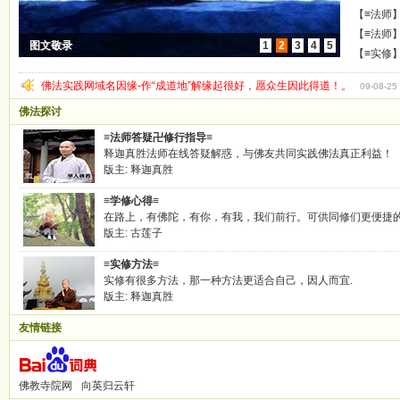
禅修营学
【≡法师
【≡法师
图文敬录
1
2
3
4
5
志
【≡实修
佛法实践网域名因缘-作“成道地”解缘起很好，愿众生因此得道！。
09-08-25
佛法探讨
≡法师答疑卍修行指导≡
释迦真胜法师在线答疑解惑，与佛友共同实践佛法真正利益！
版主:
释迦真胜
≡学修心得≡
在路上，有佛陀，有你，有我，我们前行。可供同修们更便捷
版主:
古莲子
≡实修方法≡
实修有很多方法，那一种方法更适合自己，因人而宜.
版主:
释迦真胜
友情链接
佛教寺院网
向英归云轩