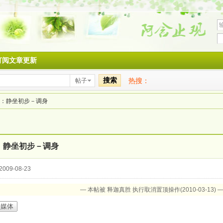
订阅文章更新
搜索
热搜：
帖子
：静坐初步－调身
：静坐初步－调身
009-08-23
— 本帖被 释迦真胜 执行取消置顶操作(2010-03-13) 
多媒体