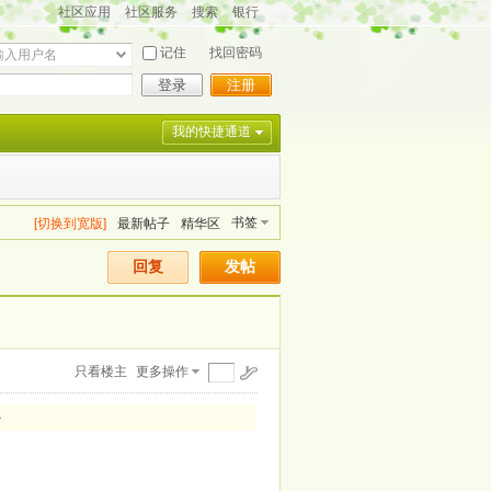
社区应用
社区服务
搜索
银行
记住
找回密码
登录
注册
我的快捷通道
书签
[切换到宽版]
最新帖子
精华区
回复
发帖
只看楼主
更多操作
—