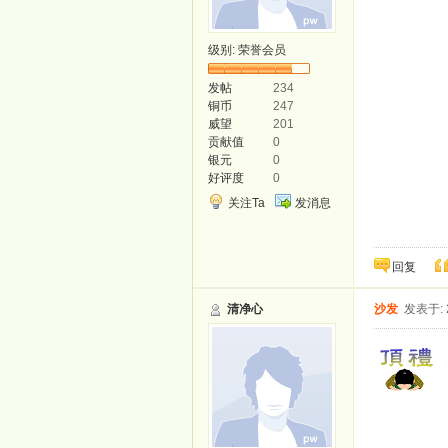
级别:
荣誉会员
发帖
234
铜币
247
威望
201
贡献值
0
银元
0
好评度
0
关注Ta
发消息
回复
清净心
沙发
发表于: 2