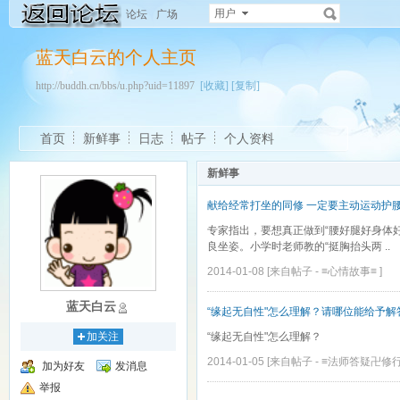
用户
论坛
广场
蓝天白云的个人主页
http://buddh.cn/bbs/u.php?uid=11897
[收藏]
[复制]
首页
新鲜事
日志
帖子
个人资料
新鲜事
献给经常打坐的同修 一定要主动运动护
专家指出，要想真正做到“腰好腿好身体
良坐姿。小学时老师教的“挺胸抬头两 ..
2014-01-08 [来自帖子 -
≡心情故事≡
]
蓝天白云
“缘起无自性"怎么理解？请哪位能给予解
加关注
“缘起无自性"怎么理解？
2014-01-05 [来自帖子 -
≡法师答疑卍修
加为好友
发消息
举报