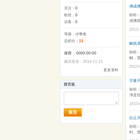
佛成
关注：
0
粉丝：
0
聆听
成佛前
访客：
0
2013
等级：
小学生
总积分：
15
解脱
聆听
保密 ，0000-00-00
触，受
最后登录：2014-11-21
2013
更多资料
尽量不
留言板
聆听
净是指
2013
留言
比丘
聆听
时。世