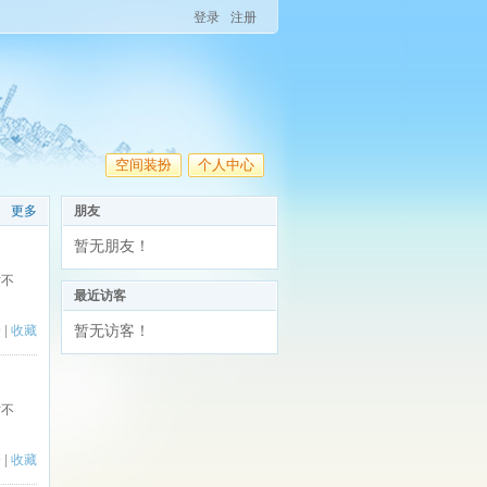
登录
注册
空间装扮
个人中心
更多
朋友
暂无朋友！
对不
最近访客
暂无访客！
论
|
收藏
对不
论
|
收藏