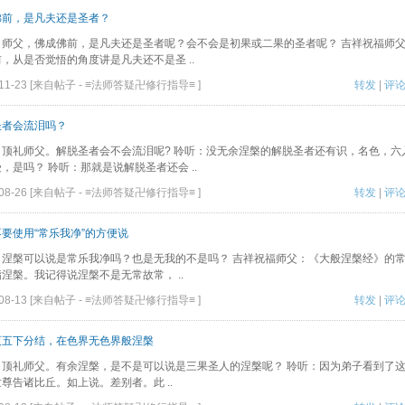
佛前，是凡夫还是圣者？
：师父，佛成佛前，是凡夫还是圣者呢？会不会是初果或二果的圣者呢？ 吉祥祝福师
，从是否觉悟的角度讲是凡夫还不是圣 ..
-11-23 [来自帖子 -
≡法师答疑卍修行指导≡
]
转发
|
评
圣者会流泪吗？
：顶礼师父。解脱圣者会不会流泪呢? 聆听：没无余涅槃的解脱圣者还有识，名色，六
，是吗？ 聆听：那就是说解脱圣者还会 ..
-08-26 [来自帖子 -
≡法师答疑卍修行指导≡
]
转发
|
评
要使用“常乐我净”的方便说
：涅槃可以说是常乐我净吗？也是无我的不是吗？ 吉祥祝福师父：《大般涅槃经》的
涅槃。我记得说涅槃不是无常故常， ..
-08-13 [来自帖子 -
≡法师答疑卍修行指导≡
]
转发
|
评
灭五下分结，在色界无色界般涅槃
：顶礼师父。有余涅槃，是不是可以说是三果圣人的涅槃呢？ 聆听：因为弟子看到了这
尊告诸比丘。如上说。差别者。此 ..