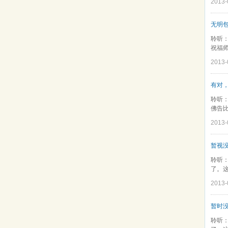
2013
无明
聆听
祝福师
2013
有对
聆听：
佛告比
2013
暂视
聆听
了。这
2013
暂时
聆听