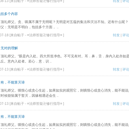
-08-13 [来自帖子 -
≡法师答疑卍修行指导≡
]
转发
|
评
包括多个内容
：顶礼师父。贪、嗔属不属于无明呢？无明是对五蕴的集法和灭法不知。还有什么呢？
父：无明是不明白，包括多个方面， ..
-07-18 [来自帖子 -
≡法师答疑卍修行指导≡
]
转发
|
评
，无对的理解
顶礼师父。“眼是内入处。四大所造净色。不可见有对。耳．鼻．舌．身内入处亦如是说...
丘。意内入处者。若心．意．识 ..
-07-13 [来自帖子 -
≡法师答疑卍修行指导≡
]
转发
|
评
没有，不能算灭谛
：顶礼师父。嗔恨心或贪心生起，如果如实的观照它，则嗔恨心或贪心消失，能不能说
时候烦恼属于暂灭，因缘相遇还会生 ..
-07-13 [来自帖子 -
≡法师答疑卍修行指导≡
]
转发
|
评
没有，不能算灭谛
：顶礼师父。嗔恨心或贪心生起，如果如实的观照它，则嗔恨心或贪心消失，能不能说