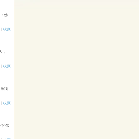
父：佛
论
|
收藏
入，
论
|
收藏
常乐我
论
|
收藏
个“尔