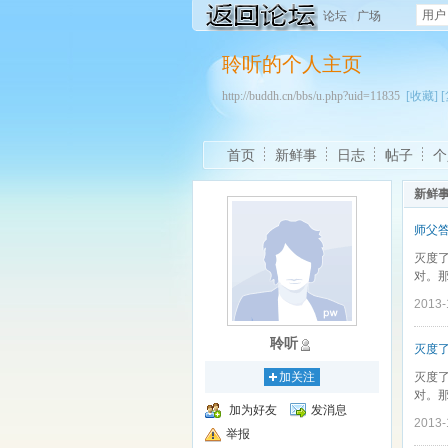
用户
论坛
广场
聆听的个人主页
http://buddh.cn/bbs/u.php?uid=11835
[收藏]
首页
新鲜事
日志
帖子
个
新鲜
师父
灭度
对。那
2013
聆听
灭度
加关注
灭度
对。那
加为好友
发消息
2013
举报