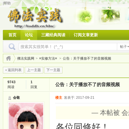
|帮助
首页
论坛
三藏经典阅读
订阅文章更新
帖子
佛法实践网
>
≡实修方法≡
>
公告：关于播放不了的音频视频
« 返回列表
上一主题
下一主题
9743
1
公告：关于播放不了的音频视频
阅读
回复
会敬
楼主
发表于: 2017-09-21
— 本帖被 会
各位同修好！