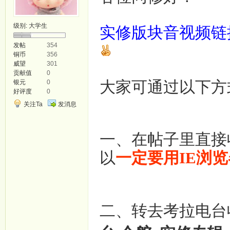
级别:
大学生
实修版块音
视
频链
发帖
354
铜币
356
威望
301
贡献值
0
大家可通过以下方
银元
0
好评度
0
关注Ta
发消息
一、在帖子里
直接
以
一定要用IE浏
二、转去
考拉电台