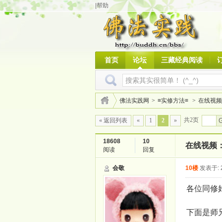
|帮助
首页
论坛
三藏经典阅读
佛法实践网
>
≡实修方法≡
>
在线视频
共2页
« 返回列表
«
1
2
»
18608
10
在线视频
阅读
回复
会敬
10楼
发表于: 2
各位同修
下面是师