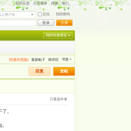
社区应用
社区服务
搜索
银行
记住
找回密码
登录
注册
我的快捷通道
书签
[切换到宽版]
最新帖子
精华区
回复
发帖
只看该作者
不了。
知。