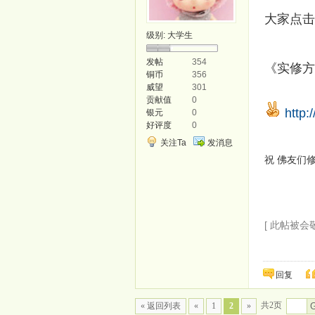
大家点击
级别:
大学生
发帖
354
《实修方
铜币
356
威望
301
贡献值
0
http:
银元
0
好评度
0
关注Ta
发消息
祝 佛友们
[ 此帖被会敬在
回复
共2页
« 返回列表
«
1
2
»