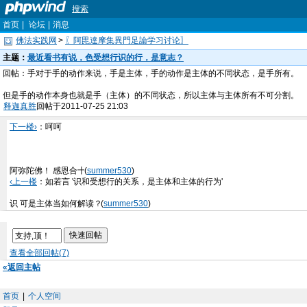
搜索
首页
|
论坛
|
消息
佛法实践网
>
〖阿毘達摩集異門足論学习讨论〗
主题：
最近看书有说，色受想行识的行，是意志？
回帖：手对于手的动作来说，手是主体，手的动作是主体的不同状态，是手所有。
但是手的动作本身也就是手（主体）的不同状态，所以主体与主体所有不可分割。
释迦真胜
回帖于2011-07-25 21:03
下一楼›
：呵呵
阿弥陀佛！ 感恩合十
(
summer530
)
‹上一楼
：如若言 '识和受想行的关系，是主体和主体的行为'
识 可是主体当如何解读？
(
summer530
)
查看全部回帖(7)
«返回主帖
首页
|
个人空间